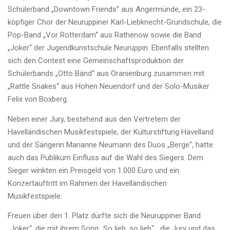
Schülerband „Downtown Friends“ aus Angermünde, ein 23-
köpfiger Chor der Neuruppiner Karl-Liebknecht-Grundschule, die
Pop-Band „Vor Rotterdam“ aus Rathenow sowie die Band
„Joker“ der Jugendkunstschule Neuruppin. Ebenfalls stellten
sich den Contest eine Gemeinschaftsproduktion der
Schülerbands „Otto Bänd“ aus Oranienburg zusammen mit
„Rattle Snakes“ aus Hohen Neuendorf und der Solo-Musiker
Felix von Boxberg.
Neben einer Jury, bestehend aus den Vertretern der
Havelländischen Musikfestspiele, der Kulturstiftung Havelland
und der Sängerin Marianne Neumann des Duos „Berge“, hatte
auch das Publikum Einfluss auf die Wahl des Siegers. Dem
Sieger winkten ein Preisgeld von 1.000 Euro und ein
Konzertauftritt im Rahmen der Havelländischen
Musikfestspiele.
Freuen über den 1. Platz dürfte sich die Neuruppiner Band
„Joker“, die mit ihrem Song „So lieb, so lieb“ die Jury und das